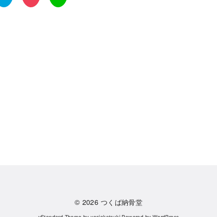
© 2026
つくば納骨堂
yStandard Theme
by
yosiakatsuki
Powered by
WordPress